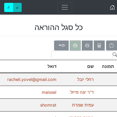
Home
ע
ℰ
כל סגל ההוראה
תמונה
שם
דואל
רחלי יובל
racheli.yovel@gmail.com
ד“ר יונה מייזל
maissel
עמית שמרת
shomrat