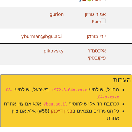
אמיר גוריון
gurion
Pure
יורי בורמן
yburman@bgu.ac.il
אלכסנדר
pikovsky
פיקובסקי
הערות
מחו"ל, יש לחייג
. בישראל, יש לחייג
08-
+972-8-64x-xxxx
.
64-x-xxxx
לכתובת הדואל יש להוסיף
, אלא אם צוין אחרת
@bgu.ac.il
כל המשרדים נמצאים ב
בניין דייכמן
(#58) אלא אם צוין
אחרת