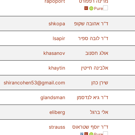
מרינה רפפורט
rapoport
Scopus
Orcid
Pure
ד“ר אהובה שקופ
shkopa
ד“ר לובה ספיר
lsapir
אולג חסנוב
khasanov
אלבינה חייטין
khaytin
שירן כהן
shirancohen53@gmail.com
ד“ר גיא לנדסמן
glandsman
אלי ברגל
eliberg
ד“ר יוסף שטראוס
strauss
Web of Science
Scopus
Orcid
Pure