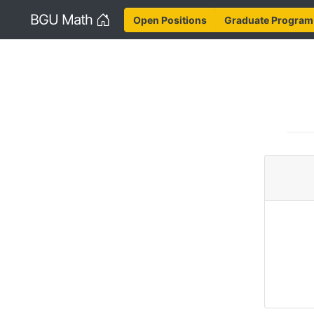
Home
BGU Math
Open Positions
Graduate Program