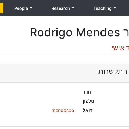
People
Research
Teaching
ד"ר Rod
 אישי
 התקשרות
חדר
טלפון
mendespe
דואל