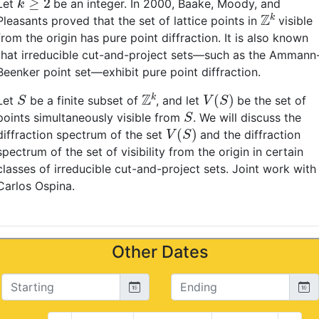
Let
be an integer. In 2000, Baake, Moody, and
Z
k
Pleasants proved that the set of lattice points in
visible
from the origin has pure point diffraction. It is also known
that irreducible cut-and-project sets—such as the Ammann
Beenker point set—exhibit pure point diffraction.
S
Z
k
V
(
S
)
Let
be a finite subset of
, and let
be the set of
S
points simultaneously visible from
. We will discuss the
V
(
S
)
diffraction spectrum of the set
and the diffraction
spectrum of the set of visibility from the origin in certain
classes of irreducible cut-and-project sets. Joint work with
Carlos Ospina.
Other Dates
Starting
Ending