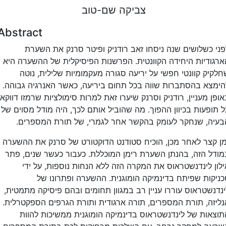
צביקה שם-טוב
Abstract
פני כשלושים שנה ניסחו זאב רודניק ופיטר סרנק את השערת
ארגודיות היחידה הקוונטית. הפרשנות הפיסיקלית של ההשערה היא
חלקיק קוונטי חפשי על יריעה סגורה מעקמומיות שלילית, נוטה
להימצא בהסתברות שווה בכל תחום ביריעה, כאשר האנרגיה גבוהה
אופן מעניין, רודניק וסרנק שיערו זאת למרות סימולציות שרמזו דווקא
ל תופעות בכיוון ההפוך. מה שהוביל אותם לכך, היה מודל מסוים של
הבעיה, שנחקר לעומק בהקשר אחר לגמרי, של תורת המספרים
מן קצר לאחר מכן, הוכיח סטודנט הדוקטורט של סרנק את ההשערה
מודל הזה, בהנתן השערת רימן המוכללת. כעבור כעשר שנים, פתר
ילון לינדנשטראוס את המקרה הזה ללא הנחות נוספות, על ידי
כניקות שפיתח בדינמיקה הומוגנית. ההשערה ופתרונו של
לינדנשטראוס עוררו עניין רב במגוון תחומים ובהם פיסיקה מתמטית
אנליזה, תורת המספרים, תורה ארגודית ותורת הגרפים הספקטרלית
תוצאות של לינדנשטראוס בדינמיקה הומוגנית ממשיכות להוות