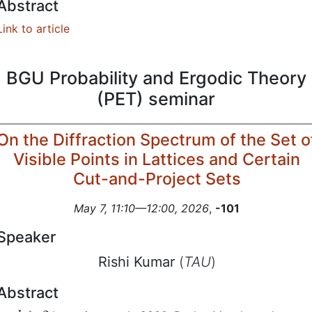
Abstract
Link to article
BGU Probability and Ergodic Theory
(PET) seminar
On the Diffraction Spectrum of the Set o
Visible Points in Lattices and Certain
Cut-and-Project Sets
May 7, 11:10—12:00, 2026
,
-101
Speaker
Rishi Kumar
(
TAU
)
Abstract
k
≥
2