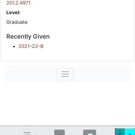
201.2.4971
Level:
Graduate
Recently Given
2021–22–B
ℰ
ע
ℵ
✉