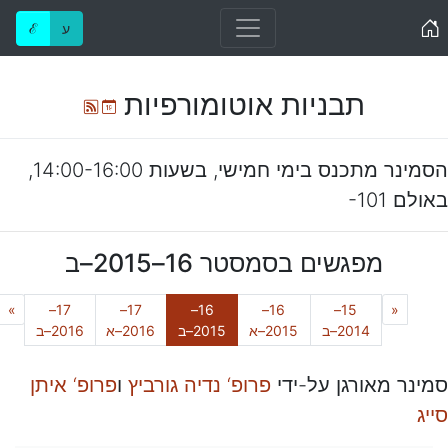
Home
ע
ℰ
תבניות אוטומורפיות
Ical
Atom
הסמינר מתכנס בימי
חמישי
, בשעות
14:00-16:00
,
ב
אולם
-101
מפגשים בסמסטר
16–2015–ב
xt
Previous
»
17–
17–
16–
16–
15–
«
(נוכחי)
2014–ב
2015–א
2015–ב
2016–א
2016–ב
סמינר מאורגן על-ידי
פרופ‘ נדיה גורביץ
ו
פרופ‘ איתן
סייג