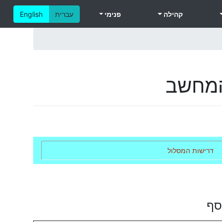
קהילה
פנימי
עברית
English
המחשב
דרישות המסלול
סף