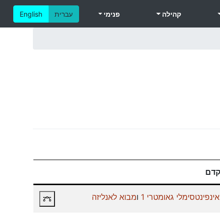
קהילה
פנימי
עברית
English
קדם
ינפינטסימלי גאומטרי 1
ו
מבוא לאנליזה
תרשים קורסי