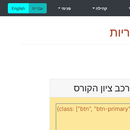
קהילה
פנימי
עברית
English
יות
כב ציון הקורס
{class: ["btn", "btn-primary"