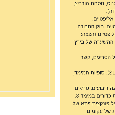
נוס, נוסחת הורביץ,
ה).
אליפטיים.
יים, חוק החבורה,
יפטיים (הצצה:
פט מורדל, פונקציות L, ההשערה של בירץ‘
, מרחב כל הסריגים, קשר
תבניות מודולריות על SL(2,Z): סופיות המימד,
 ריבועים, סריגים
ת כדורים במימד 8.
ל פונקצית זיתא של
, מודולריות של עקומים