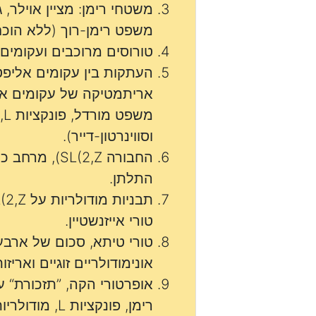
משטחי רימן: מציין אוילר, ג
משפט רימן-רוך (ללא הוכח
טורוסים מרוכבים ועקומים 
העתקות בין עקומים אליפט
אריתמטיקה של עקומים אל
מש
וסווינרטון-דייר).
החבורה SL(2,Z)
התלתן.
טורי אייזנשטיין.
טורי טיתא, סכום של ארבעה
אונימודולריים זוגיים ואריזו
אופרטורי הקה, ”תזכורת“ ע
רימן, פונקציות L