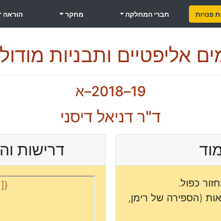
 פנויות
חברי המחלקה
מחקר
הוראה
ים אליפטיים ותבניות מודולר
19–2018–א
ד"ר דניאל דיסני
מוד
דרישות והר
זור כפול.
]}
אות (הספירה של רימן,