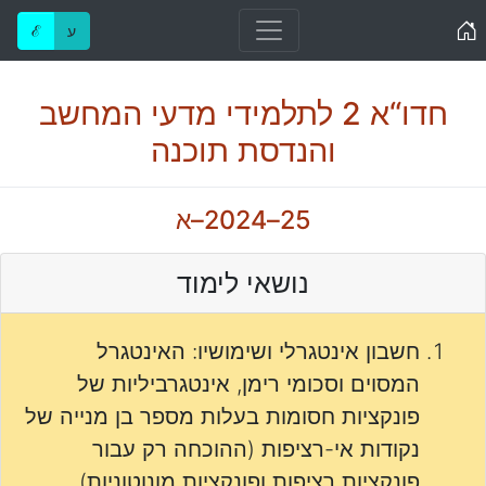
Home
ע
ℰ
חדו“א 2 לתלמידי מדעי המחשב
והנדסת תוכנה
25–2024–א
נושאי לימוד
חשבון אינטגרלי ושימושיו: האינטגרל
המסוים וסכומי רימן, אינטגרביליות של
פונקציות חסומות בעלות מספר בן מנייה של
נקודות אי-רציפות (ההוכחה רק עבור
פונקציות רציפות ופונקציות מונוטוניות),