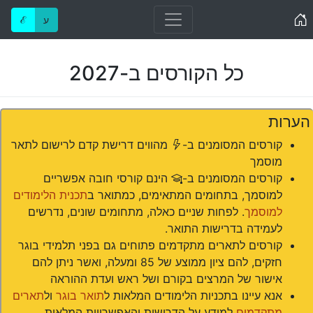
Home
ע
ℰ
כל הקורסים ב-2027
הערות
(*)
קורסים המסומנים ב-
מהווים דרישת קדם לרישום לתאר
מוסמך
(#)
קורסים המסומנים ב-
הינם קורסי חובה אפשריים
למוסמך, בתחומים המתאימים, כמתואר ב
תכנית הלימודים
למוסמך
. לפחות שניים כאלה, מתחומים שונים, נדרשים
לעמידה בדרישות התואר.
קורסים לתארים מתקדמים פתוחים גם בפני תלמידי בוגר
חזקים, להם ציון ממוצע של 85 ומעלה, ואשר ניתן להם
אישור של המרצים בקורם ושל ראש ועדת ההוראה
אנא עיינו בתכניות הלימודים המלאות ל
תואר בוגר
ול
תארים
מתקדמים
למידע על הדרישות והאפשרויות המלאות.