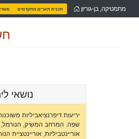
Home
מתמטיקה, בן-גוריון
תכנית תארים מתקדמים
משרות
חש
נושאי לי
יריעות דיפרנציאביליות משוכנו
שפה. המרחב המשיק, הנורמל, ש
אוריינטביליות, אוריינטציית הנור