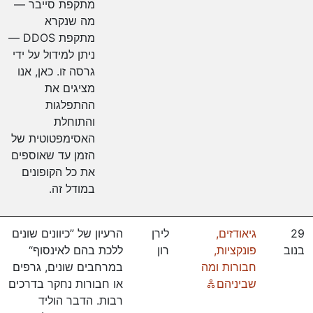
מתקפת סייבר —
מה שנקרא
מתקפת DDOS —
ניתן למידול על ידי
גרסה זו. כאן, אנו
מציגים את
ההתפלגות
והתוחלת
האסימפטוטית של
הזמן עד שאוספים
את כל הקופונים
במודל זה.
29
גיאודזים,
לירן
הרעיון של ”כיוונים שונים
בנוב
פונקציות,
רון
ללכת בהם לאינסוף“
חבורות ומה
במרחבים שונים, גרפים
Online
שביניהם
או חבורות נחקר בדרכים
רבות. הדבר הוליד