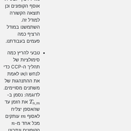
אוסף הקופונים וכן
תוצאה הקשורה
למודל זה.
השתמשנו במודל
הרציף כמה
פעמים בעבודתנו.
טבעי להריץ כמה
סימולציות של
תהליך ה-CCP כדי
לנחש ו/או לאמת
את ההתנהגות של
משתנים מסויימים.
לדוגמה: נסמן ב-
T
n
,
m
את הזמן עד
שהאספן יצליח
m
לאסוף
עותקים
n
מכל אחד מ-
הקופונים ונתבונן