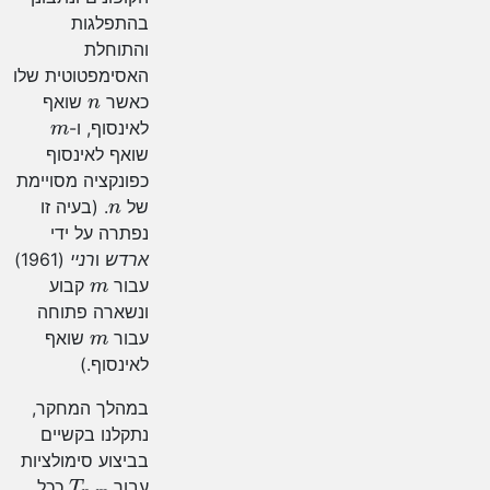
בהתפלגות
והתוחלת
האסימפטוטית שלו
n
כאשר
שואף
m
לאינסוף, ו-
שואף לאינסוף
כפונקציה מסויימת
n
של
. (בעיה זו
נפתרה על ידי
ארדש
ו
רניי
(1961)
m
עבור
קבוע
ונשארה פתוחה
m
עבור
שואף
לאינסוף.)
במהלך המחקר,
נתקלנו בקשיים
בביצוע סימולציות
T
n
,
m
עבור
ככל