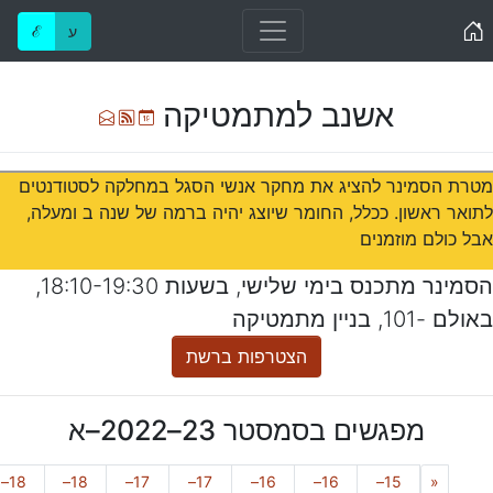
Home
ע
ℰ
אשנב למתמטיקה
Ical
Atom
רשימת תפוצה
מטרת הסמינר להציג את מחקר אנשי הסגל במחלקה לסטודנטים
לתואר ראשון. ככלל, החומר שיוצג יהיה ברמה של שנה ב ומעלה,
אבל כולם מוזמנים
הסמינר מתכנס בימי
שלישי
, בשעות
18:10-19:30
,
ב
אולם -101, בניין מתמטיקה
הצטרפות ברשת
מפגשים בסמסטר
23–2022–א
Previous
18–
18–
17–
17–
16–
16–
15–
«