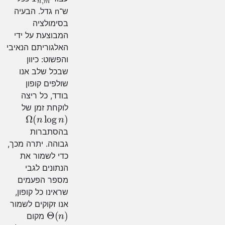
ש־n גדל. הבעיה
בסימולציה
המבוצעת על ידי
האלגוריתם הנאיבי
והפשוט: כיוון
שבכל שלב אנו
שולפים קופון
בודד, כל ריצה
לוקחת זמן של
Ω
(
n
log
n
)
בהסתברות
גבוהה. יתרה מכך,
כדי לשמור את
הנתונים לגבי
מספר הפעמים
שראינו כל קופון,
אנו זקוקים לשמור
Θ
(
n
)
מקום