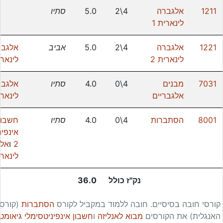
1211
אלגברה
4\2
5.0
סתיו
לינארית 1
1221
אלגברה
4\2
5.0
אביב
אלגבר
לינארית 2
לינארי
7031
מבנים
4\0
4.0
סתיו
אלגבר
אלגבריים
לינארי
8001
הסתברות
4\0
4.0
סתיו
חשבון
אינפינ
2
ו
אל
לינארי
נק"ז כולל
36.0
קורסי חובה בסיסיים.
חובה ללמוד במקביל לקורס
הסתברות
(קורס 
האנגלית) את הקורסים
מבוא לאנליזה
ו
חשבון אינפיניטסימלי גיאומטרי