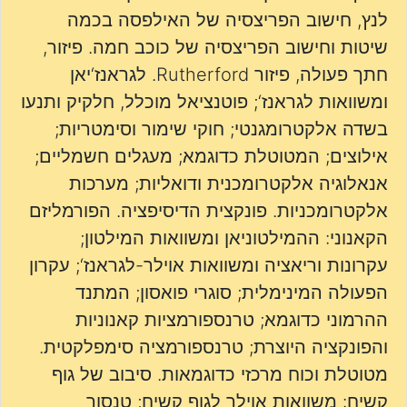
לנץ, חישוב הפריצסיה של האילפסה בכמה
שיטות וחישוב הפריצסיה של כוכב חמה. פיזור,
חתך פעולה, פיזור Rutherford. לגראנז‘יאן
ומשוואות לגראנז‘; פוטנציאל מוכלל, חלקיק ותנעו
בשדה אלקטרומגנטי; חוקי שימור וסימטריות;
אילוצים; המטוטלת כדוגמא; מעגלים חשמליים;
אנאלוגיה אלקטרומכנית ודואליות; מערכות
אלקטרומכניות. פונקצית הדיסיפציה. הפורמליזם
הקאנוני: ההמילטוניאן ומשוואות המילטון;
עקרונות וריאציה ומשוואות אוילר-לגראנז‘; עקרון
הפעולה המינימלית; סוגרי פואסון; המתנד
ההרמוני כדוגמא; טרנספורמציות קאנוניות
והפונקציה היוצרת; טרנספורמציה סימפלקטית.
מטוטלת וכוח מרכזי כדוגמאות. סיבוב של גוף
קשיח: משוואות אוילר לגוף קשיח; טנסור