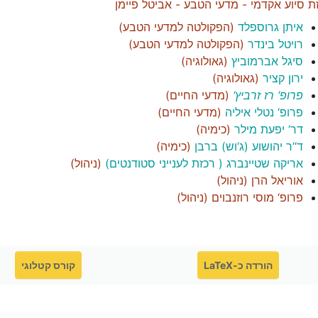
ת סיוע אקדמי - מדעי הטבע - אביטל פיימן
איתן גרוספלד
(
הפקולטה למדעי הטבע
)
רויטל בינדר
(
הפקולטה למדעי הטבע
)
סיגל אברמוביץ
(
גאולוגיה
)
ירון קציר
(
גאולוגיה
)
פרופ‘ רז זרביץ‘
(
מדעי החיים
)
פרופ‘ נטלי איליה
(
מדעי החיים
)
דר‘ יפעת מילר
(
כימיה
)
ד“ר יהושוע (ג‘וש) ברבן
(
כימיה
)
אריקה שטיינברג ( רכזת לענייני סטודנטים)
(
ניהול
)
אוריאל הרן
(
ניהול
)
פרופ‘ מוסי רוזנבוים
(
ניהול
)
הורדה כ-LaTeX
קורס קטלוגי