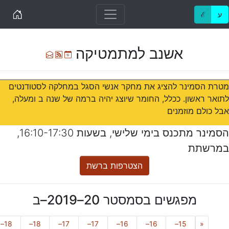
Home
ע
ℰ
אשנב למתמטיקה
Ical
Atom
רשימת תפוצה
מטרת הסמינר להציג את מחקר אנשי הסגל במחלקה לסטודנטים
לתואר ראשון. ככלל, החומר שיוצג יהיה ברמה של שנה ב ומעלה,
אבל כולם מוזמנים
הסמינר מתכנס בימי
שלישי
, בשעות
16:10-17:30
,
ב
מרשתת
הצטרפות ברשת
מפגשים בסמסטר
20–2019–ב
Previous
18–
18–
17–
17–
16–
16–
15–
«