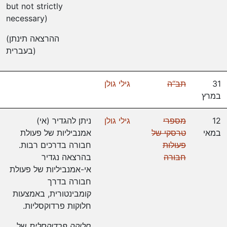
but not strictly
necessary)
(ההרצאה תינתן
בעברית)
31
תב“ה
גילי גולן
במרץ
12
מספרי
גילי גולן
ניתן להגדיר (אי)
במאי
טרסקי של
אמנביליות של פעולת
פעולות
חבורה בדרכים רבות.
חבורה
בהרצאה נגדיר
אי-אמנביליות של פעולת
חבורה בדרך
קומבינטורית, באמצעות
חלוקות פרדוקסליות.
חלוקה פרדוקסלית
של