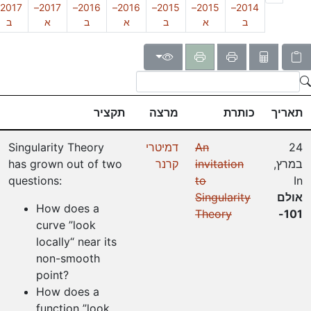
2017–
2016–
2016–
2015–
2015–
2014–
ב
א
ב
א
ב
א
ב
תאריך
כותרת
מרצה
תקציר
24
An
דמיטרי
Singularity Theory
במרץ
,
invitation
קרנר
has grown out of two
questions:
to
In
אולם
Singularity
How does a
Theory
101-
curve ”look
locally“ near its
non-smooth
point?
How does a
function ”look