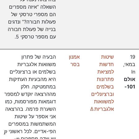
השאלה ”איזה מספרים
הם מספרי טרסקי של
פעולות חבורה?“ ונדגים
בנייה של פעולת חבורה
עם מספר טרסקי 5.
19
שיטות
אמנון
הבעיה של פתרון
במאי
,
חדשות
בסר
משוואות אלגבריות
In
למציאת
בשלמים או ברציונליים
אולם
פתרונות
היא מהבעיות העתיקות
101-
בשלמים
במתמטיקה. חלק
וברציונליים
מההרצאה יוקדש למספר
למשוואות
דוגמאות מפורסמות, כמו
Online
אלגבריות
השערת פרמה. בהרצאה
אני אספר על שיטות
המשתמשות במספרים
p
הפי-אדיים. לכל ראשוני
p
יש שדה מספרים
-