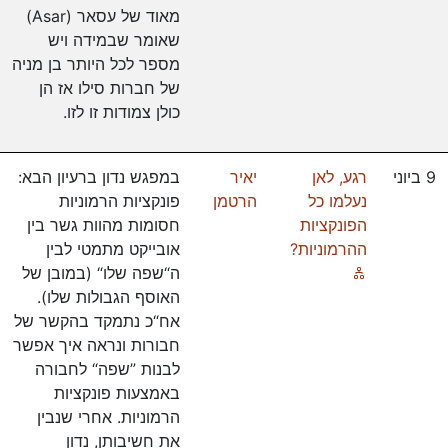
מאוד של עסאר (Asar)
שאומר שבמידה ויש
מספר לכל היותר בן מניה
של חברות סילו אז הן
כולן צמודות זו לזו.
9 ביוני
רגע, לאן
יאיר
במפגש נדון ברעיון הבא:
נעלמו כל
הרטמן
פונקציות הרמוניות
הפונקציות
חסומות מהוות גשר בין
ההרמוניות?
אובייקט מתמטי לבין
Online
ה“שפה שלו“ (במובן של
האוסף הגבולות שלו).
אח“כ נתמקד בהקשר של
חבורות ונראה איך אפשר
לבנות ”שפה“ לחבורה
באמצעות פונקציות
הרמוניות. אחרי שנבין
את חשיבותן, נדון