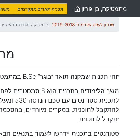
Home
מתמטיקה, בן-גוריון
תכנית תארים מתקדמים
משרות
שנתון לשנה אקדמית 2018–2019
מתמטיקה והנדסת תעשייה ו
מתמ
זוהי תכנית שמקנה תואר ”בוגר“ B.Sc במתמטיקה, ותואר ”מוסמך למדעים“ B.Sc (מהנדס) בהנדסת תעשייה וניהול.
לתכנית 
להתקבל לתוכנית, במקרים מיוחדים, בהסכמת ש
יתקבל לתוכנית.
סטודנטים בתכנית יידרשו לעמוד בתנאים הבאי