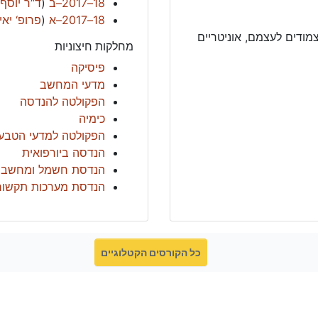
18–2017–ב
(
ד“ר יוסף
18–2017–א
(
פרופ‘ יאי
מודים לעצמם, אוניטריים
מחלקות חיצוניות
פיסיקה
מדעי המחשב
הפקולטה להנדסה
כימיה
הפקולטה למדעי הטבע
הנדסה ביורפואית
הנדסת חשמל ומחשבי
הנדסת מערכות תקשור
כל הקורסים הקטלוגיים