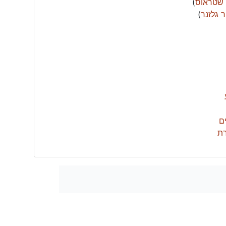
 שטראוס
)
ר גלזנר
)
ם
ת