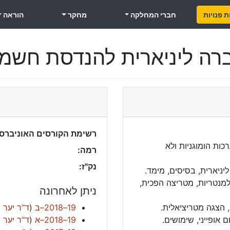
 פנויות
חברי המחלקה
מחקר
הוראה
רה ליניארית להנדסת חשמ
רשימת הקורסים האוניברסי
כות הומוגניות ולא
רמה:
נק"ז:
יניארית, בסיסים, מימד.
למנטריות, מטריצה הפכית,
ניתן לאחרונה
, הצגה מטריציאלית.
19–2018–ב
(
ד“ר יער ס
ם אופייני, שימושים.
19–2018–א
(
ד“ר יער ס