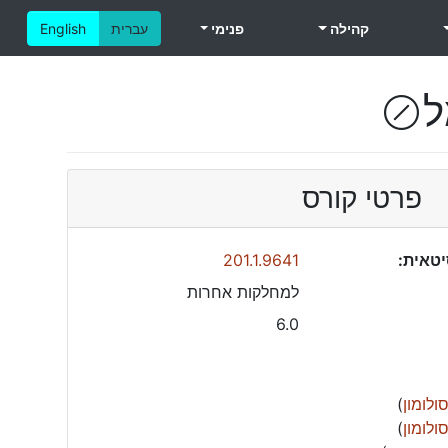
קהילה
פנימי
עברית
English
ל
(!)
פרטי קורס
טאית:
201.1.9641
למחלקות אחרות
6.0
ולומון
)
ולומון
)