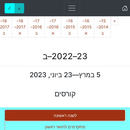
Home
ע
ℰ
Previous
18–
18–
17–
17–
16–
16–
15–
«
2017–
2016–
2016–
2015–
2015–
2014–
ב
א
ב
א
ב
א
ב
23–2022–ב
5 במרץ—23 ביוני, 2023
קורסים
לשנה ראשונה
מתקדמים לתואר ראשון