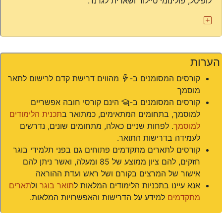
לופיטל, פולינומי טיילור ושארית לגרנז‘.
הערות
(*)
קורסים המסומנים ב-
מהווים דרישת קדם לרישום לתאר
מוסמך
(#)
קורסים המסומנים ב-
הינם קורסי חובה אפשריים
למוסמך, בתחומים המתאימים, כמתואר ב
תכנית הלימודים
למוסמך
. לפחות שניים כאלה, מתחומים שונים, נדרשים
לעמידה בדרישות התואר.
קורסים לתארים מתקדמים פתוחים גם בפני תלמידי בוגר
חזקים, להם ציון ממוצע של 85 ומעלה, ואשר ניתן להם
אישור של המרצים בקורם ושל ראש ועדת ההוראה
אנא עיינו בתכניות הלימודים המלאות ל
תואר בוגר
ול
תארים
מתקדמים
למידע על הדרישות והאפשרויות המלאות.