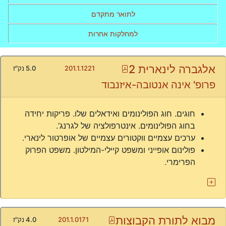
לתואר מתקדם
למחלקות אחרות
אלגברה לינארית 2
Pdf
201.1.1221
5.0 נק"ז
פרופ' אינה אנטובה-איזנבוד
חוגים. חוג הפולינומים ואידאלים שלו. פריקות יחידה
בחוג הפולינומים. אינטרפולציה של לגרנג‘.
ערכים עצמיים ווקטורים עצמיים של אופרטור לינארי.
פולינום אופייני ומשפט קיילי-המילטון. משפט הפרוק
הפרימרי.
מבוא לתורת הקבוצות
Pdf
201.1.0171
4.0 נק"ז